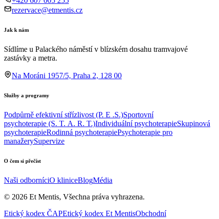
+420 607 005 255
rezervace@etmentis.cz
Jak k nám
Sídlíme u Palackého náměstí v blízském dosahu tramvajové
zastávky a metra.
Na Moráni 1957/5, Praha 2, 128 00
Služby a programy
Podpůrně efektivní střízlivost (P. E .S.)
Sportovní
psychoterapie (S. T. A. R. T.)
Individuální psychoterapie
Skupinová
psychoterapie
Rodinná psychoterapie
Psychoterapie pro
manažery
Supervize
O čem si přečíst
Naši odborníci
O klinice
Blog
Média
©
2026
Et Mentis, Všechna práva vyhrazena.
Etický kodex ČAP
Etický kodex Et Mentis
Obchodní