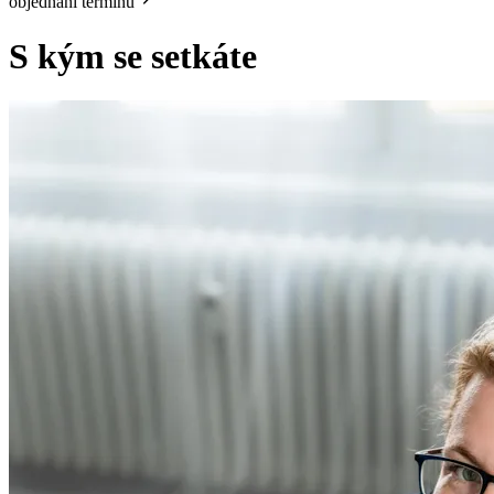
objednání termínu
S kým se setkáte