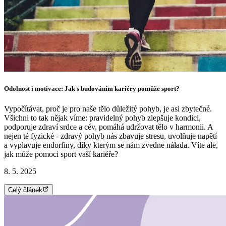
Odolnost i motivace: Jak s budováním kariéry pomůže sport?
Vypočítávat, proč je pro naše tělo důležitý pohyb, je asi zbytečné.
Všichni to tak nějak víme: pravidelný pohyb zlepšuje kondici,
podporuje zdraví srdce a cév, pomáhá udržovat tělo v harmonii. A
nejen té fyzické - zdravý pohyb nás zbavuje stresu, uvolňuje napětí
a vyplavuje endorfiny, díky kterým se nám zvedne nálada. Víte ale,
jak může pomoci sport vaší kariéře?
8. 5. 2025
Celý článek