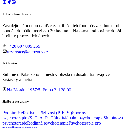
Jak nás kontaktovat
Zavolejte nám nebo napište e-mail. Na telefonu nás zastihnete od
pondělí do pátku mezi 8 a 20 hodinou. Na e-mail odpovíme do 24
hodin v pracovních dnech.
+420 607 005 255
rezervace@etmentis.cz
Jak k nám
Sídlíme u Palackého náměstí v blízském dosahu tramvajové
zastávky a metra.
Na Moráni 1957/5, Praha 2, 128 00
Služby a programy
Podpůrně efektivní střízlivost (P. E .S.)
Sportovní
psychoterapie (S. T. A. R. T.)
Individuální psychoterapie
Skupinová
psychoterapie
Rodinná psychoterapie
Psychoterapie pro