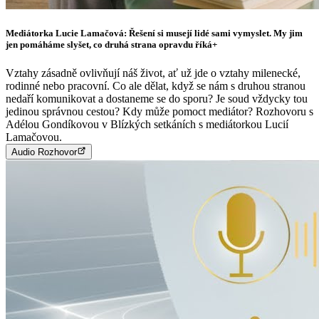
Mediátorka Lucie Lamačová: Řešení si musejí lidé sami vymyslet. My jim
jen pomáháme slyšet, co druhá strana opravdu říká+
Vztahy zásadně ovlivňují náš život, ať už jde o vztahy milenecké,
rodinné nebo pracovní. Co ale dělat, když se nám s druhou stranou
nedaří komunikovat a dostaneme se do sporu? Je soud vždycky tou
jedinou správnou cestou? Kdy může pomoct mediátor? Rozhovoru s
Adélou Gondíkovou v Blízkých setkáních s mediátorkou Lucií
Lamačovou.
Audio Rozhovor