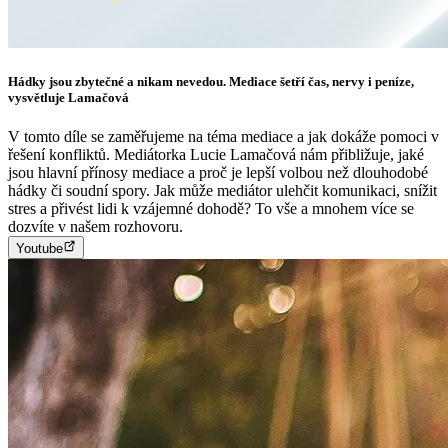
Hádky jsou zbytečné a nikam nevedou. Mediace šetří čas, nervy i peníze,
vysvětluje Lamačová
V tomto díle se zaměřujeme na téma mediace a jak dokáže pomoci v
řešení konfliktů. Mediátorka Lucie Lamačová nám přibližuje, jaké
jsou hlavní přínosy mediace a proč je lepší volbou než dlouhodobé
hádky či soudní spory. Jak může mediátor ulehčit komunikaci, snížit
stres a přivést lidi k vzájemné dohodě? To vše a mnohem více se
dozvíte v našem rozhovoru.
Youtube