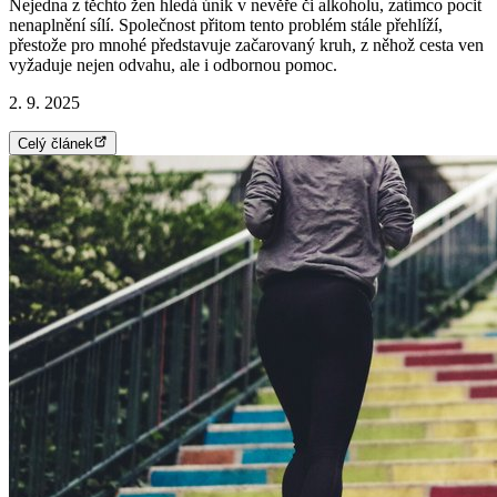
Nejedna z těchto žen hledá únik v nevěře či alkoholu, zatímco pocit
nenaplnění sílí. Společnost přitom tento problém stále přehlíží,
přestože pro mnohé představuje začarovaný kruh, z něhož cesta ven
vyžaduje nejen odvahu, ale i odbornou pomoc.
2. 9. 2025
Celý článek