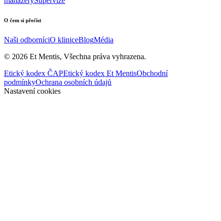
manažery
Supervize
O čem si přečíst
Naši odborníci
O klinice
Blog
Média
©
2026
Et Mentis, Všechna práva vyhrazena.
Etický kodex ČAP
Etický kodex Et Mentis
Obchodní
podmínky
Ochrana osobních údajů
Nastavení cookies