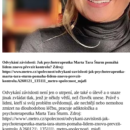
Odvykání závislosti: Jak psychoterapeutka Marta Tara Šturm pomáhá
lidem znovu převzít kontrolu? Zdroj:
https://www.metro.cz/spolecnost/odvykani-zavislosti-jak-psychoterapeutka-
marta-tara-sturm-pomaha-lidem-znovu-prevzit-
kontrolu.A260121_135111_metro-spolecnost_mjafi
Odvykání závislosti není jen o utrpení, ale také o úlevě a o snaze
jinak zvládat tlak, jenž je někdy větší, než člověk unese. Právě s
lidmi, kteří si svůj problém uvědomují, ale nechtějí nebo nemohou
zmizet na dlouhodobou léčbu, pracuje adiktoložka a
psychoterapeutka Marta Tara Šturm. Zdroj:
https\://www\.metro.cz/spolecnost/odvykani-zavislosti-jak-
psychoterapeutka-marta-tara-sturm-pomaha-lidem-znovu-prevzit-
kontrolu.A260121\_135111\_metro-spolecnost\_mjafi