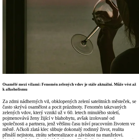
Osamělé mezi vilami: Fenomén zelených vdov je stále aktuální. Může vést až
k alkoholismu
Za zdmi nádherných vil, obklopených zelení satelitních městeček, se
často skrývá osamělost a pocit prázdnoty. Fenomén takzvaných
zelených vdov, který vznikl už v 60. letech minulého století,
pojmenovává ženy žijící v blahobytu, avšak izolované od
společnosti a partnera, jenž většinu času tráví pracovním životem ve
městě. Ačkoli zlatá klec slibuje dokonalý rodinný život, realita
přináší nejistotu, ztrátu seberealizace a závislost na manželovi.