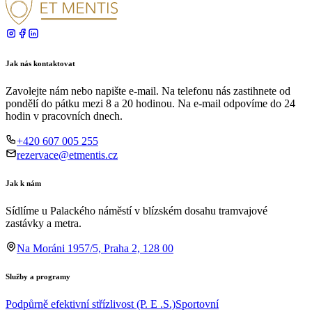
Jak nás kontaktovat
Zavolejte nám nebo napište e-mail. Na telefonu nás zastihnete od
pondělí do pátku mezi 8 a 20 hodinou. Na e-mail odpovíme do 24
hodin v pracovních dnech.
+420 607 005 255
rezervace@etmentis.cz
Jak k nám
Sídlíme u Palackého náměstí v blízském dosahu tramvajové
zastávky a metra.
Na Moráni 1957/5, Praha 2, 128 00
Služby a programy
Podpůrně efektivní střízlivost (P. E .S.)
Sportovní