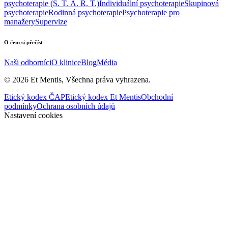
psychoterapie (S. T. A. R. T.)
Individuální psychoterapie
Skupinová
psychoterapie
Rodinná psychoterapie
Psychoterapie pro
manažery
Supervize
O čem si přečíst
Naši odborníci
O klinice
Blog
Média
©
2026
Et Mentis, Všechna práva vyhrazena.
Etický kodex ČAP
Etický kodex Et Mentis
Obchodní
podmínky
Ochrana osobních údajů
Nastavení cookies