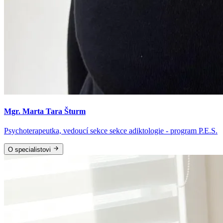
Mgr. Marta Tara Šturm
Psychoterapeutka, vedoucí sekce sekce adiktologie - program P.E.S.
O specialistovi