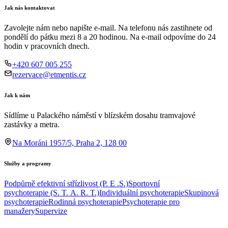
Jak nás kontaktovat
Zavolejte nám nebo napište e-mail. Na telefonu nás zastihnete od
pondělí do pátku mezi 8 a 20 hodinou. Na e-mail odpovíme do 24
hodin v pracovních dnech.
+420 607 005 255
rezervace@etmentis.cz
Jak k nám
Sídlíme u Palackého náměstí v blízském dosahu tramvajové
zastávky a metra.
Na Moráni 1957/5, Praha 2, 128 00
Služby a programy
Podpůrně efektivní střízlivost (P. E .S.)
Sportovní
psychoterapie (S. T. A. R. T.)
Individuální psychoterapie
Skupinová
psychoterapie
Rodinná psychoterapie
Psychoterapie pro
manažery
Supervize