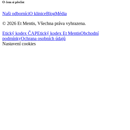
O čem si přečíst
Naši odborníci
O klinice
Blog
Média
©
2026
Et Mentis, Všechna práva vyhrazena.
Etický kodex ČAP
Etický kodex Et Mentis
Obchodní
podmínky
Ochrana osobních údajů
Nastavení cookies