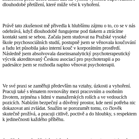
dlouhodobé přetížení, které může vést k vyhoření.
Právě tato zkušenost mě přivedla k hlubšímu zájmu o to, co se v nás
odehrává, když dlouhodobě fungujeme pod tlakem a ztrácíme
kontakt sami se sebou. Začala jsem studovat na Pražské vysoké
škole psychosociálních studií, postupně jsem se věnovala koučování
a řadu let působila jako interní kouč v korporátním prostředí.
Následně jsem absolvovala daseinsanalytický psychoterapeutický
výcvik akreditovaný Českou asociací pro psychoterapii a po
padesátce jsem se rozhodla naplno věnovat psychoterapii.
Ve své praxi se zaměřuji především na vztahy, úzkosti a vyhoření.
Pracuji také s tématem rovnováhy mezi pracovním a osobním
životem, zejména s lidmi v manažerských rolích a ve vedoucích
pozicích. Nabízím bezpečný a důvěrný prostor, kde není potřeba nic
dokazovat ani zvládat. Snažím se porozumět tomu, co člověk
skutečně prožívá, a pracuji citlivě, poctivě a do hloubky, s respektem
k jedinečnosti každého příběhu.