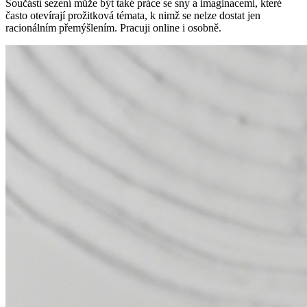
Součástí sezení může být také práce se sny a imaginacemi, které
často otevírají prožitková témata, k nimž se nelze dostat jen
racionálním přemýšlením. Pracuji online i osobně.